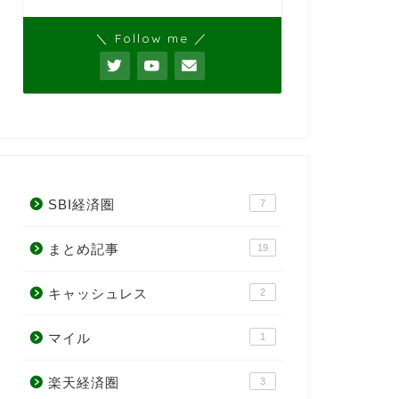
＼ Follow me ／
SBI経済圏
7
まとめ記事
19
キャッシュレス
2
マイル
1
楽天経済圏
3