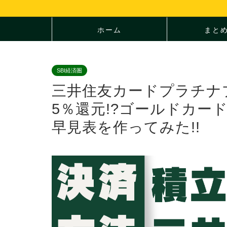
ホーム
まと
SBI経済圏
三井住友カードプラチナ
5％還元!?ゴールドカー
早見表を作ってみた!!