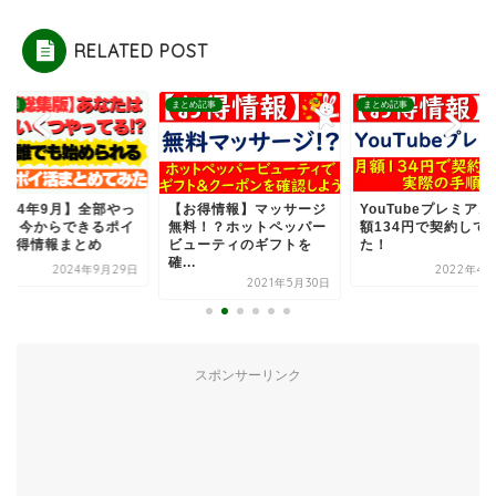
RELATED POST
経済圏
まとめ記事
まとめ記事
2024年9月】全部やっ
【お得情報】マッサージ
YouTubeプレミア
る？今からできるポイ
無料！？ホットペッパー
額134円で契約して
&お得情報まとめ
ビューティのギフトを
た！
確...
2024年9月29日
2022年4月
2021年5月30日
スポンサーリンク