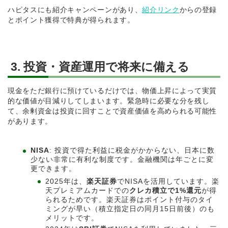
ハピタスにも紹介キャンペーンがあり、
紹介リンク
からの登録
とポイント獲得で特典が得られます。
3. 投資・資産運用で将来に備える
現金をただ銀行に預けているだけでは、物価上昇によって実質
的な価値が目減りしてしまいます。緊急時に必要な分を残し
て、余剰資金は投資に回すことで資産価値を高められる可能性
があります。
NISA
: 投資で得た利益に税金がかからない、日本に数
少ない非常に有利な制度です。金融機関は年ごとに変
更できます。
2025年は、
楽天証券
でNISAを活用しています。楽
天プレミアムカードでの
クレカ積立で1%還元
が得
られるためです。楽天証券はポイント付与のタイ
ミングが早い（積立指定日の同月15日前後）のも
メリットです。