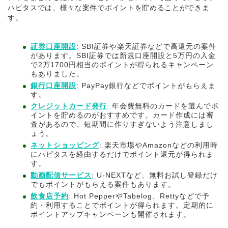
ハピタスでは、様々な案件でポイントを貯めることができま
す。
証券口座開設
: SBI証券や楽天証券などで高還元の案件
があります。SBI証券では新規口座開設と5万円の入金
で2万1700円相当のポイントが得られるキャンペーン
もありました。
銀行口座開設
: PayPay銀行などでポイントがもらえま
す。
クレジットカード発行
: 年会費無料のカードを選んでポ
イントを貯めるのがおすすめです。カード作成には審
査があるので、短期間に作りすぎないよう注意しまし
ょう。
ネットショッピング
: 楽天市場やAmazonなどの利用時
にハピタスを経由するだけでポイント還元が得られま
す。
動画配信サービス
: U-NEXTなど、無料お試し登録だけ
でもポイントがもらえる案件もあります。
飲食店予約
: Hot PepperやTabelog、Rettyなどで予
約・利用することでポイントが得られます。定期的に
ポイントアップキャンペーンも開催されます。