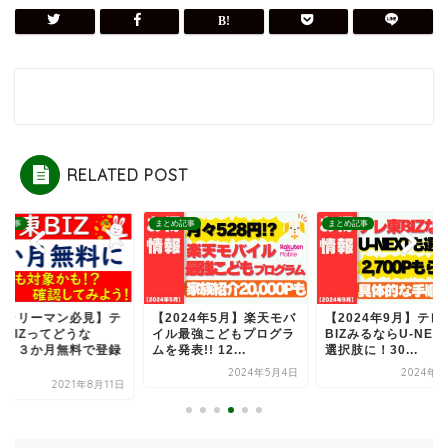
RELATED POST
め記事
まとめ記事
まとめ記事
サラリーマン必見】テ
【2024年5月】楽天モバ
【2024年9月】テレ
東BIZってどうな
イル最強こどもプログラ
BIZみるならU-NEX
！？３か月無料で登録
ムを発表!! 12...
選択肢に！30...
.
2024年5月4日
2024年9
2021年8月11日