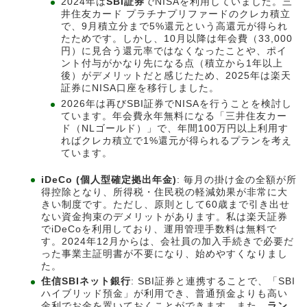
2024年は
SBI証券
でNISAを利用していました。三
井住友カード プラチナプリファードのクレカ積立
で、9月積立分まで5%還元という高還元が得られ
たためです。しかし、10月以降は年会費（33,000
円）に見合う還元率ではなくなったことや、ポイ
ント付与がかなり先になる点（積立から1年以上
後）がデメリットだと感じたため、2025年は楽天
証券にNISA口座を移行しました。
2026年は再びSBI証券でNISAを行うことを検討し
ています。年会費永年無料になる「三井住友カー
ド（NLゴールド）」で、年間100万円以上利用す
ればクレカ積立で1%還元が得られるプランを考え
ています。
iDeCo (個人型確定拠出年金)
: 毎月の掛け金の全額が所
得控除となり、所得税・住民税の軽減効果が非常に大
きい制度です。ただし、原則として60歳まで引き出せ
ない資金拘束のデメリットがあります。私は楽天証券
でiDeCoを利用しており、運用管理手数料は無料で
す。2024年12月からは、会社員の加入手続きで必要だ
った事業主証明書が不要になり、始めやすくなりまし
た。
住信SBIネット銀行
: SBI証券と連携することで、「SBI
ハイブリッド預金」が利用でき、普通預金よりも高い
金利でお金を置いておくことができます。また、
ラン