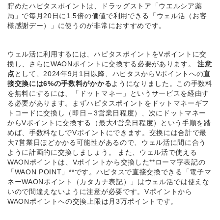
貯めたハピタスポイントは、ドラッグストア「ウエルシア薬
局」で毎月20日に1.5倍の価値で利用できる「ウェル活（お客
様感謝デー）」に使うのが非常におすすめです。
ウェル活に利用するには、ハピタスポイントをVポイントに交
換し、さらにWAONポイントに交換する必要があります。
注意
点
として、2024年9月1日以降、ハピタスからVポイントへの
直
接交換には6%の手数料がかかる
ようになりました。この手数料
を無料にするには、「ドットマネー」というサービスを経由す
る必要があります。まずハピタスポイントをドットマネーギフ
トコードに交換し（即日～3営業日程度）、次にドットマネー
からVポイントに交換する（最大4営業日程度）という手順を踏
めば、手数料なしでVポイントにできます。交換には合計で最
大7営業日ほどかかる可能性があるので、ウェル活に間に合う
ように計画的に交換しましょう。 また、ウェル活で使える
WAONポイントは、Vポイントから交換した**ローマ字表記の
「WAON POINT」**です。ハピタスで直接交換できる「電子マ
ネーWAONポイント（カタカナ表記）」はウェル活では使えな
いので間違えないように注意が必要です。Vポイントから
WAONポイントへの交換上限は月3万ポイントです。