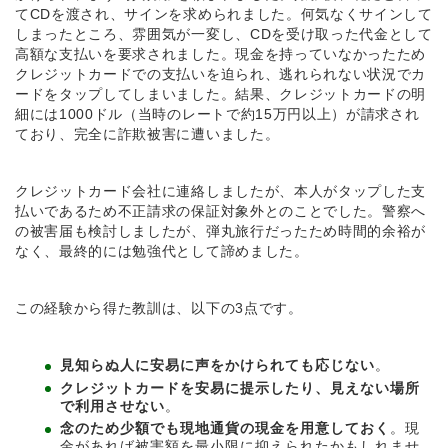
てCDを渡され、サインを求められました。何気なくサインして
しまったところ、雰囲気が一変し、CDを受け取った代金として
高額な支払いを要求されました。現金を持っていなかったため
クレジットカードでの支払いを迫られ、逃れられない状況でカ
ードをタップしてしまいました。結果、クレジットカードの明
細には1000ドル（当時のレートで約15万円以上）が請求され
ており、完全に詐欺被害に遭いました。
クレジットカード会社に連絡しましたが、本人がタップした支
払いであるため不正請求の保証対象外とのことでした。警察へ
の被害届も検討しましたが、弾丸旅行だったため時間的余裕が
なく、最終的には勉強代として諦めました。
この経験から得た教訓は、以下の3点です。
見知らぬ人に安易に声をかけられても応じない
。
クレジットカードを安易に提示したり、見えない場所
で利用させない
。
念のため少額でも現地通貨の現金を用意しておく
。現
金があれば被害額を最小限に抑えられたかもしれませ