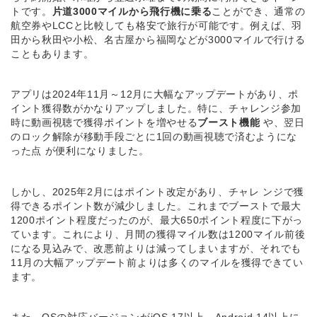
トです。
片道3000マイルから飛行機に乗る
ことができ、通常の
航空券やLCCと比較しても格安で旅行が可能です。例えば、羽
田から秋田や小松、名古屋から福岡などが3000マイルで行ける
こともあります。
アプリは2024年11月～12月に大幅なアップデートがあり、ポ
イント獲得数がかなりアップしました。特に、チャレンジ参加
時に動画視聴で獲得ポイントを増やせる
ブースト機能
や、翌日
のロック解除が移動手段ごとに1回の動画視聴で済むようにな
った点 が便利になりました。
しかし、2025年2月にはポイント改定があり、チャレ ンジで獲
得できるポイント数が減少しました。これまでブーストで最大
1200ポイント程度だったのが、最大650ポイント程度に下がっ
ています。これにより、月間の獲得マイル数は1200マイル前後
になる見込みで、改悪前よりは減ってしまいますが、それでも
11月の大幅アップデート前よりは多くのマイルを獲得できてい
ます。