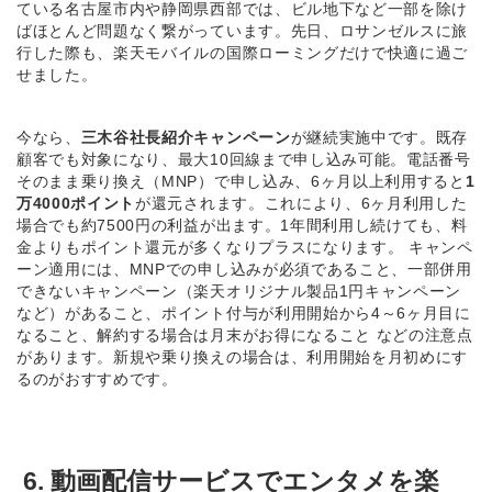
ている名古屋市内や静岡県西部では、ビル地下など一部を除け
ばほとんど問題なく繋がっています。先日、ロサンゼルスに旅
行した際も、楽天モバイルの国際ローミングだけで快適に過ご
せました。
今なら、
三木谷社長紹介キャンペーン
が継続実施中です。既存
顧客でも対象になり、最大10回線まで申し込み可能。電話番号
そのまま乗り換え（MNP）で申し込み、6ヶ月以上利用すると
1
万4000ポイント
が還元されます。これにより、6ヶ月利用した
場合でも約7500円の利益が出ます。1年間利用し続けても、料
金よりもポイント還元が多くなりプラスになります。 キャンペ
ーン適用には、MNPでの申し込みが必須であること、一部併用
できないキャンペーン（楽天オリジナル製品1円キャンペーン
など）があること、ポイント付与が利用開始から4～6ヶ月目に
なること、解約する場合は月末がお得になること などの注意点
があります。新規や乗り換えの場合は、利用開始を月初めにす
るのがおすすめです。
6. 動画配信サービスでエンタメを楽